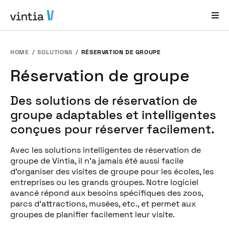
HOME
SOLUTIONS
RÉSERVATION DE GROUPE
Aide et Assistance
Réservation de groupe
EN
FR
DE
NL
Des solutions de réservation de
Secteurs
groupe adaptables et intelligentes
Solutions
conçues pour réserver facilement.
Produits
Avec les solutions intelligentes de réservation de
groupe de Vintia, il n’a jamais été aussi facile
Études de cas
d’organiser des visites de groupe pour les écoles, les
entreprises ou les grands groupes. Notre logiciel
À propos de nous
avancé répond aux besoins spécifiques des zoos,
parcs d’attractions, musées, etc., et permet aux
Nouveautés et événements
groupes de planifier facilement leur visite.
Contact