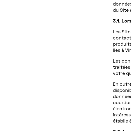
données 
du Site 
3.1. Lor
Les Sit
contact
produits
liés à V
Les don
traitées
votre q
En outr
disponib
données 
coordon
électron
intéres
établie 