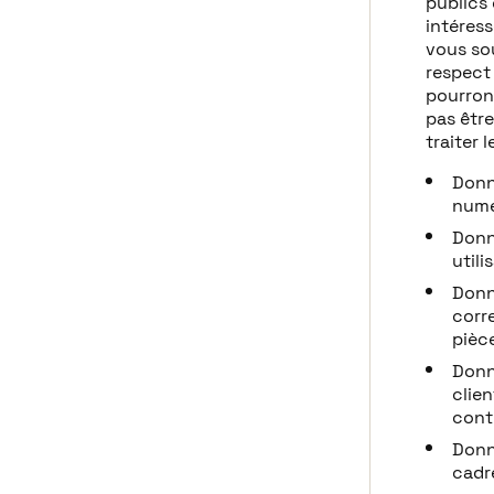
publics 
intéres
vous so
respect 
pourrons
pas être
traiter 
Donn
numé
Donné
utili
Donn
corr
pièce
Donn
clien
cont
Donn
cadr