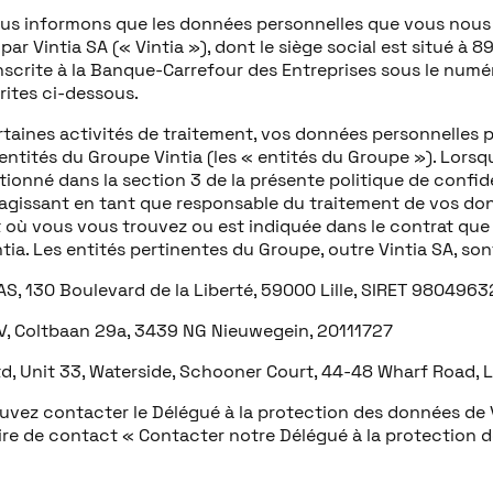
us informons que les données personnelles que vous nous 
 par Vintia SA (« Vintia »), dont le siège social est situé à 
nscrite à la Banque-Carrefour des Entreprises sous le numé
rites ci-dessous.
taines activités de traitement, vos données personnelles p
entités du Groupe Vintia (les « entités du Groupe »). Lorsqu
ionné dans la section 3 de la présente politique de confiden
agissant en tant que responsable du traitement de vos d
it où vous vous trouvez ou est indiquée dans le contrat qu
tia. Les entités pertinentes du Groupe, outre Vintia SA, sont
AS, 130 Boulevard de la Liberté, 59000 Lille, SIRET 98049
BV, Coltbaan 29a, 3439 NG Nieuwegein, 20111727
Ltd, Unit 33, Waterside, Schooner Court, 44-48 Wharf Road,
vez contacter le Délégué à la protection des données de Vi
ire de contact « Contacter notre Délégué à la protection 