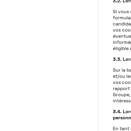
3.2. Lo
Si vous 
formulai
candidat
vos coo
éventuel
informé
éligible
3.3. Lor
Sur la b
et/ou le
vos coor
rapport 
Groupe, 
intéress
3.4. Lo
personne
En tant 