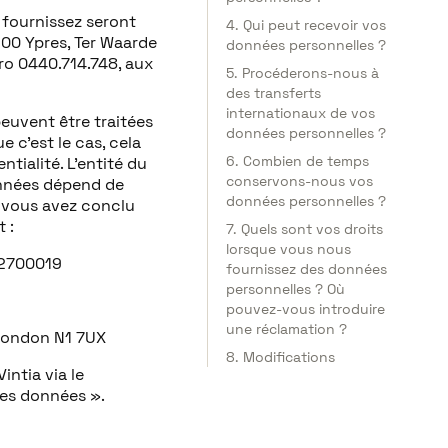
fournissez seront
4. Qui peut recevoir vos
8900 Ypres, Ter Waarde
données personnelles ?
ro 0440.714.748, aux
5. Procéderons-nous à
des transferts
internationaux de vos
euvent être traitées
données personnelles ?
e c’est le cas, cela
6. Combien de temps
tialité. L’entité du
conservons-nous vos
onnées dépend de
données personnelles ?
e vous avez conclu
 :
7. Quels sont vos droits
lorsque vous nous
632700019
fournissez des données
personnelles ? Où
pouvez-vous introduire
une réclamation ?
 London N1 7UX
8. Modifications
ntia via le
des données ».