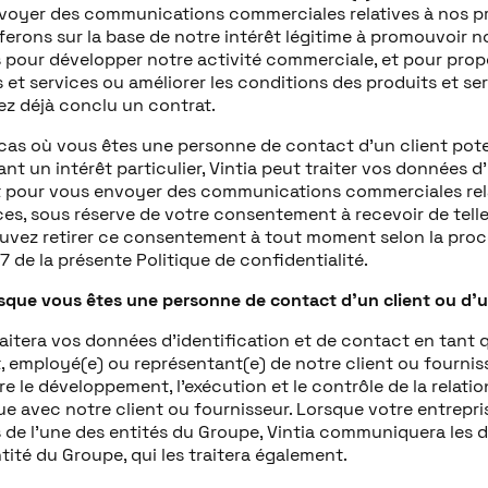
voyer des communications commerciales relatives à nos pro
ferons sur la base de notre intérêt légitime à promouvoir n
s pour développer notre activité commerciale, et pour pro
 et services ou améliorer les conditions des produits et se
ez déjà conclu un contrat.
 cas où vous êtes une personne de contact d’un client pot
nt un intérêt particulier, Vintia peut traiter vos données d’
 pour vous envoyer des communications commerciales rela
ices, sous réserve de votre consentement à recevoir de tel
uvez retirer ce consentement à tout moment selon la procé
7 de la présente Politique de confidentialité.
rsque vous êtes une personne de contact d’un client ou d’u
raitera vos données d’identification et de contact en tant
 employé(e) ou représentant(e) de notre client ou fourniss
e le développement, l’exécution et le contrôle de la relati
 avec notre client ou fournisseur. Lorsque votre entrepris
s de l’une des entités du Groupe, Vintia communiquera les 
tité du Groupe, qui les traitera également.