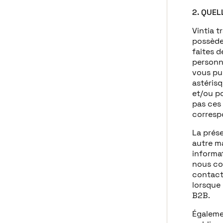
2. QUE
Vintia t
possède 
faites 
personn
vous pu
astéris
et/ou po
pas ces 
corresp
La prés
autre ma
informa
nous co
contact 
lorsque
B2B.
Égaleme