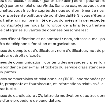
ou des réseaux sociaux (par ex. LinkedIn) dont il pourrait r
sé(e) par un emploi chez Vintia. Dans ce cas, nous vous de
uhaitez vous inscrire auprès de nous conformément à nos c
de la présente politique de confidentialité. Si vous n’êtes 
 traiter un nombre limité de vos données afin de respecte
 contacté(e) par nous. En fonction de la finalité du trait
les catégories suivantes de données personnelles :
ées d’identification et de contact : nom, adresse e-mail pr
ro de téléphone, fonction et organisation.
es de compte et d’utilisateur : nom d’utilisateur, mot de p
sateur et droits d’accès.
ées de communication : contenu des messages via les form
espondance par e-mail et tickets du service d’assistance/s
s jointes).
ées commerciales et relationnelles (B2B) : coordonnées pr
ts, prospects et fournisseurs, et informations relatives à la 
ractuelle.
ées de candidature : CV, lettre de motivation et autres don
e d’une procédure de candidature.