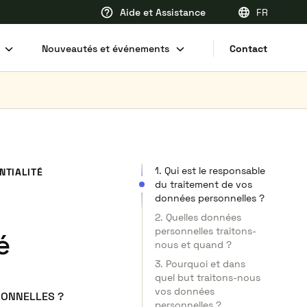
Aide et Assistance
FR
EN
Nouveautés et événements
Contact
FR
DE
NL
1. Qui est le responsable
NTIALITÉ
du traitement de vos
données personnelles ?
2. Quelles données
personnelles traitons-
é
nous et quand ?
3. Pourquoi et dans
quel but traitons-nous
vos données
SONNELLES ?
personnelles ?