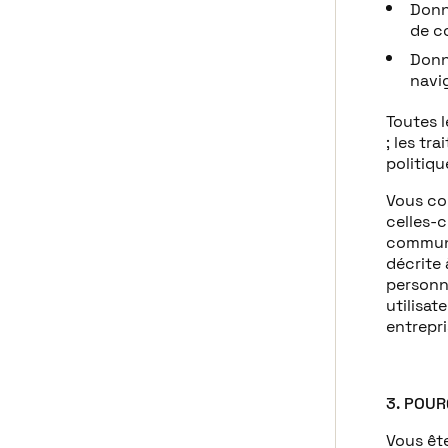
Donn
de c
Donn
navig
Toutes 
; les tr
politiqu
Vous con
celles-c
communi
décrite 
personne
utilisat
entrepri
3. POU
Vous ête