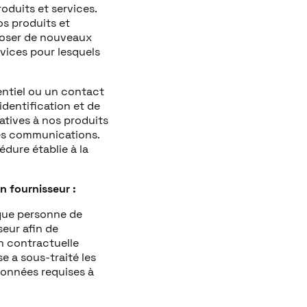
duits et services.
os produits et
poser de nouveaux
rvices pour lesquels
entiel ou un contact
identification et de
tives à nos produits
les communications.
dure établie à la
n fournisseur :
 que personne de
eur afin de
on contractuelle
e a sous-traité les
données requises à