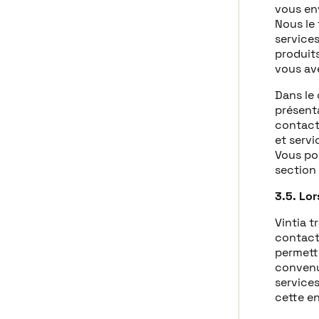
vous en
Nous le 
service
produits
vous av
Dans le
présenta
contact
et serv
Vous po
section 
3.5. Lo
Vintia t
contact,
permettr
convenue
service
cette en