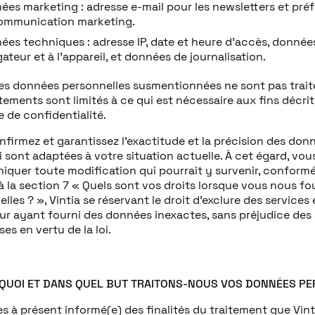
ées marketing : adresse e-mail pour les newsletters et pré
ommunication marketing.
ées techniques : adresse IP, date et heure d’accès, données
ateur et à l’appareil, et données de journalisation.
les données personnelles susmentionnées ne sont pas trait
aitements sont limités à ce qui est nécessaire aux fins décri
e de confidentialité.
firmez et garantissez l’exactitude et la précision des don
i sont adaptées à votre situation actuelle. À cet égard, vo
quer toute modification qui pourrait y survenir, conform
à la section 7 « Quels sont vos droits lorsque vous nous f
lles ? », Vintia se réservant le droit d’exclure des services
eur ayant fourni des données inexactes, sans préjudice des
ses en vertu de la loi.
RQUOI ET DANS QUEL BUT TRAITONS-NOUS VOS DONNÉES P
s à présent informé(e) des finalités du traitement que Vint