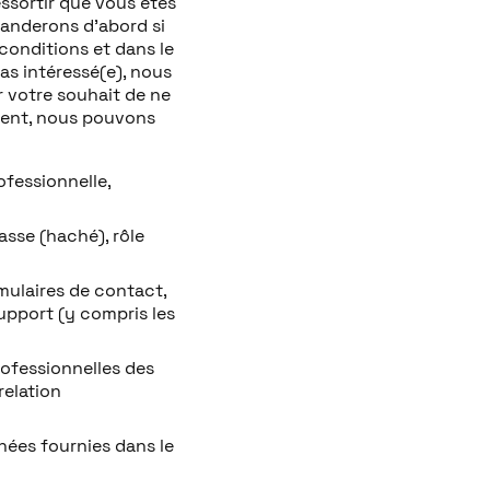
essortir que vous êtes
manderons d’abord si
onditions et dans le
pas intéressé(e), nous
r votre souhait de ne
ement, nous pouvons
ofessionnelle,
asse (haché), rôle
ulaires de contact,
upport (y compris les
ofessionnelles des
relation
nées fournies dans le