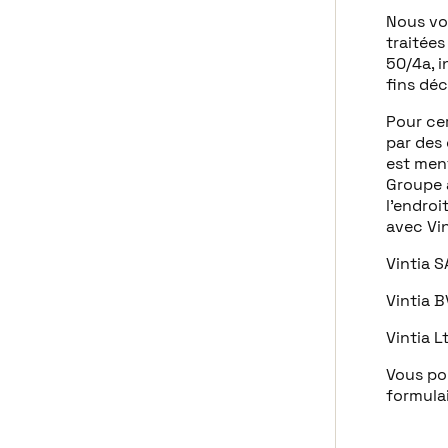
Nous vo
traitées
50/4a, i
fins déc
Pour cer
par des 
est ment
Groupe 
l’endro
avec Vin
Vintia S
Vintia 
Vintia 
Vous pou
formula