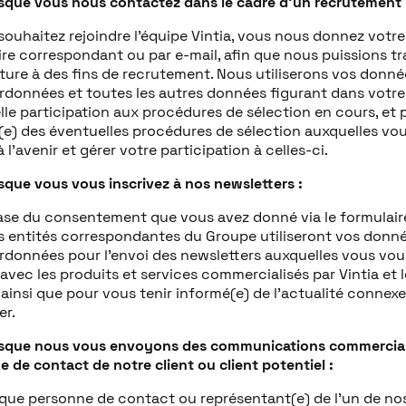
rsque vous nous contactez dans le cadre d’un recrutement 
souhaitez rejoindre l’équipe Vintia, vous nous donnez votr
re correspondant ou par e-mail, afin que nous puissions tra
ure à des fins de recrutement. Nous utiliserons vos donnée
rdonnées et toutes les autres données figurant dans votre
le participation aux procédures de sélection en cours, et 
(e) des éventuelles procédures de sélection auxquelles vou
 à l’avenir et gérer votre participation à celles-ci.
sque vous vous inscrivez à nos newsletters :
ase du consentement que vous avez donné via le formulaire 
s entités correspondantes du Groupe utiliseront vos donnée
données pour l’envoi des newsletters auxquelles vous vous
avec les produits et services commercialisés par Vintia et l
ainsi que pour vous tenir informé(e) de l’actualité connex
er.
rsque nous vous envoyons des communications commercial
 de contact de notre client ou client potentiel :
que personne de contact ou représentant(e) de l’un de nos 