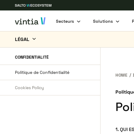
Secteurs
Solutions
LÉGAL
CONDITIONS D’UTILISATION DU SITE INTERNET
CONFIDENTIALITÉ
CONFIDENTIALITÉ
Politique de Confidentialité
HOME
CONDITIONS COMMERCIALES
Cookies Policy
Politiqu
Pol
1. QUI 