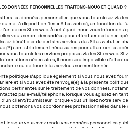
LLES DONNÉES PERSONNELLES TRAITONS-NOUS ET QUAND ?
raitera les données personnelles que vous fournissez via les
ou met à disposition (les « Sites web »), en fonction de l’u
de l’un de ces Sites web. À cet égard, nous vous informons
elles vous seront demandées pour effectuer certaines opé
issiez bénéficier de certains services des Sites web. Les 
que (*) sont strictement nécessaires pour effectuer les op
ur vous fournir les services proposés via les Sites web. Si 
informations nécessaires, il nous sera impossible d’effectue
ondante ou de fournir les services susmentionnés.
ente politique s’applique également si vous nous avez four
nière et si vous avez été renvoyé(e) à la présente politiqu
tions pertinentes sur le traitement de vos données, notam
ntactez par e-mail/téléphone, lorsque vous agissez en tan
d’un client/fournisseur, lorsque vous utilisez notre service
 nous obtenons vos coordonnées professionnelles dans le c
nt lorsque vous avez rendu vos données personnelles publ