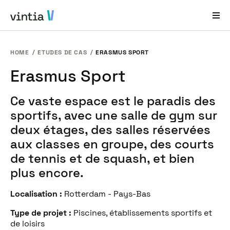
HOME
ETUDES DE CAS
ERASMUS SPORT
Aide et Assistance
Erasmus Sport
EN
FR
DE
NL
Ce vaste espace est le paradis des
Secteurs
sportifs, avec une salle de gym sur
Solutions
deux étages, des salles réservées
aux classes en groupe, des courts
Produits
de tennis et de squash, et bien
Études de cas
plus encore.
À propos de nous
Localisation :
Rotterdam - Pays-Bas
Nouveautés et événements
Type de projet :
Piscines, établissements sportifs et
de loisirs
Contact