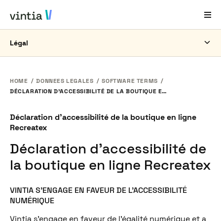
Légal
Aide et Assistance
EN
FR
DE
NL
HOME
DONNEES LEGALES
SOFTWARE TERMS
DÉCLARATION D’ACCESSIBILITÉ DE LA BOUTIQUE EN LIGNE RECREATEX
Secteurs
Déclaration d’accessibilité de la boutique en ligne
Solutions
Recreatex
Produits
Déclaration d’accessibilité de
Études de cas
la boutique en ligne Recreatex
À propos de nous
VINTIA S’ENGAGE EN FAVEUR DE L’ACCESSIBILITÉ
Nouveautés et événements
NUMÉRIQUE
Vintia s’engage en faveur de l’égalité numérique et a
Contact