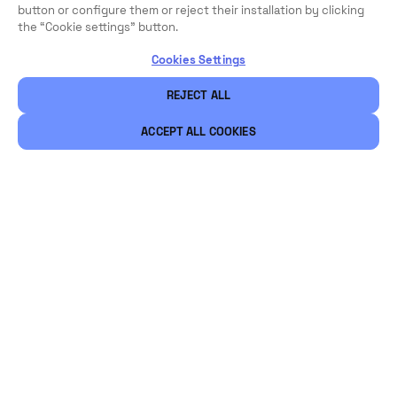
button or configure them or reject their installation by clicking
the “Cookie settings” button.
Cookies Settings
REJECT ALL
ACCEPT ALL COOKIES
Légal
Sécurité
Carrières
Ethical Channels