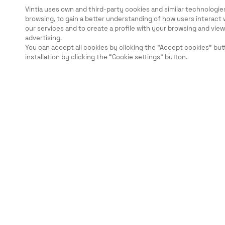
Vintia uses own and third-party cookies and similar technologies
browsing, to gain a better understanding of how users interact 
our services and to create a profile with your browsing and vi
advertising.
You can accept all cookies by clicking the "Accept cookies" but
installation by clicking the “Cookie settings” button.
Légal
Sécurité
Carrières
Ethical Channels