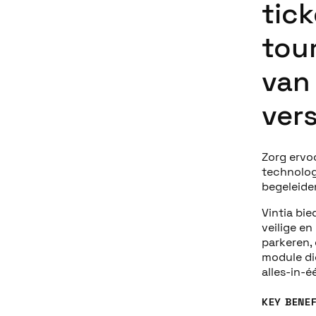
tic
tou
van
ver
Zorg ervo
technolog
begeleide
Vintia bi
veilige e
parkeren, 
module die
alles-in-
KEY BENEF