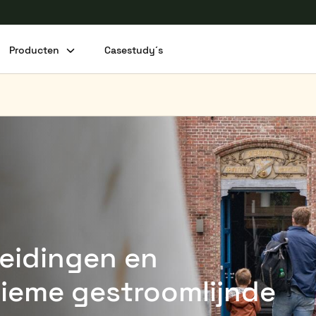
Producten
Casestudy´s
leidingen en
ltieme gestroomlijnde