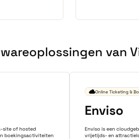
twareoplossingen van Vi
Online Ticketing & B
Enviso
n-site of hosted
Enviso is een cloudge
en boekingsactiviteiten
vrijetijds- en attracti