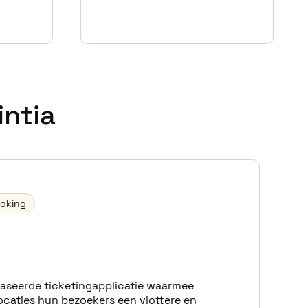
ntia
ooking
baseerde ticketingapplicatie waarmee
elocaties hun bezoekers een vlottere en