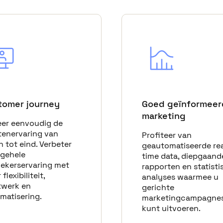
tomer journey
Goed geïnformeer
marketing
er eenvoudig de
tenervaring van
Profiteer van
n tot eind. Verbeter
geautomatiseerde rea
lgehele
time data, diepgaand
ekerservaring met
rapporten en statisti
flexibiliteit,
analyses waarmee u
werk en
gerichte
matisering.
marketingcampagne
kunt uitvoeren.