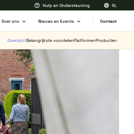
Hulp en Ondersteuning
NL
EN
Over ons
Nieuws en Events
Contact
FR
Overzicht
Belangrijkste voordelen
Platformen
Producten
DE
NL