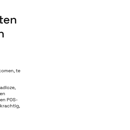
ten
n
lkomen, te
adloze,
 en
 een POS-
 krachtig,