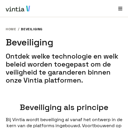
HOME
BEVEILIGING
Hulp en Ondersteuning
Beveiliging
EN
FR
DE
NL
Ontdek welke technologie en welk
Sectoren
beleid worden toegepast om de
Oplossingen
veiligheid te garanderen binnen
onze Vintia platformen.
Producten
Casestudy´s
Over ons
Beveiliging als principe
Nieuws en Events
Bij Vintia wordt beveiliging al vanaf het ontwerp in de
kern van de platforms ingebouwd. Voortbouwend op
Contact