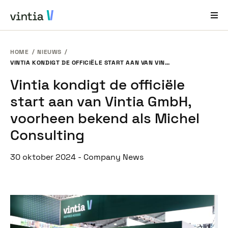
HOME
NIEUWS
Hulp en Ondersteuning
VINTIA KONDIGT DE OFFICIËLE START AAN VAN VINTIA GMBH, VOORHEEN BEKEND ALS MICHEL CONSULTING
Vintia kondigt de officiële
EN
FR
DE
NL
start aan van Vintia GmbH,
Sectoren
voorheen bekend als Michel
Oplossingen
Consulting
Producten
30 oktober 2024
-
Company News
Casestudy´s
Over ons
Nieuws en Events
Contact