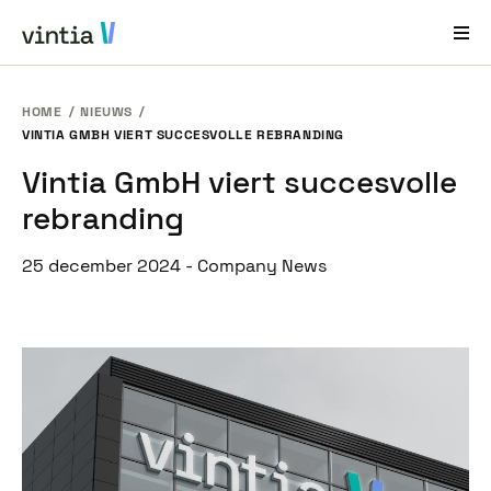
HOME
NIEUWS
Hulp en Ondersteuning
VINTIA GMBH VIERT SUCCESVOLLE REBRANDING
Vintia GmbH viert succesvolle
EN
FR
DE
NL
rebranding
Sectoren
Oplossingen
25 december 2024
-
Company News
Producten
Casestudy´s
Over ons
Nieuws en Events
Contact