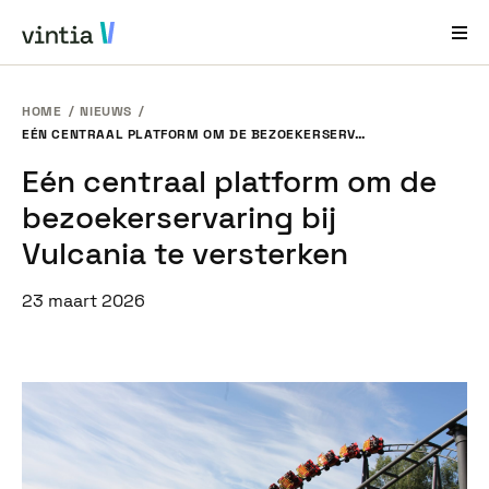
HOME
NIEUWS
Hulp en Ondersteuning
EÉN CENTRAAL PLATFORM OM DE BEZOEKERSERVARING BIJ VULCANIA TE VERSTERKEN
Eén centraal platform om de
EN
FR
DE
NL
bezoekerservaring bij
Sectoren
Vulcania te versterken
Oplossingen
23 maart 2026
Producten
Casestudy´s
Over ons
Nieuws en Events
Contact