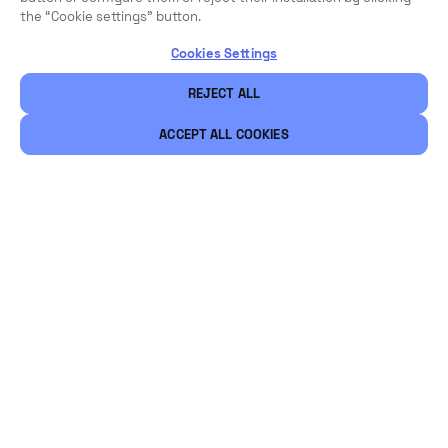
the “Cookie settings” button.
Cookies Settings
REJECT ALL
ACCEPT ALL COOKIES
Juridische informatie
Beveiliging
Werken bij Vintia
Ethical Channels