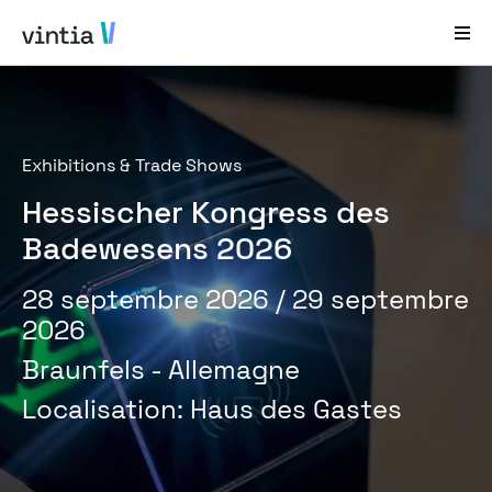
Aide et Assistance
Exhibitions & Trade Shows
EN
FR
DE
NL
Hessischer Kongress des
Secteurs
Badewesens 2026
Solutions
28 septembre 2026
/ 29 septembre
Produits
2026
Études de cas
Braunfels - Allemagne
À propos de nous
Localisation
:
Haus des Gastes
Nouveautés et événements
Contact