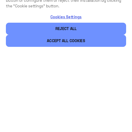
button or configure them or reject their installation by clicking
the “Cookie settings” button.
Cookies Settings
REJECT ALL
ACCEPT ALL COOKIES
Rechtliche Hinweise
Sicherheit
Karriere
Ethical Channels