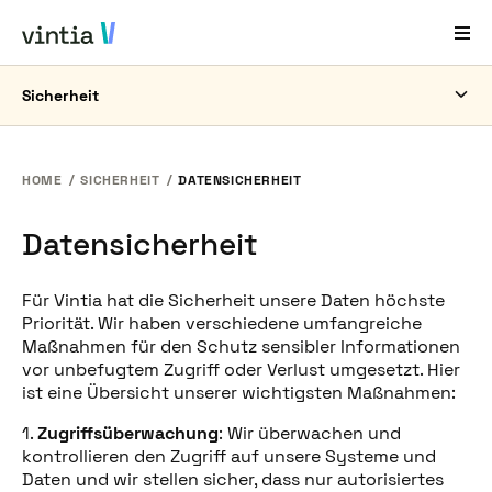
Sicherheit
Hilfe und Support
EN
FR
DE
NL
HOME
SICHERHEIT
DATENSICHERHEIT
Branchenlösungen
Datensicherheit
Lösungen
Für Vintia hat die Sicherheit unsere Daten höchste
Produkte
Priorität. Wir haben verschiedene umfangreiche
Maßnahmen für den Schutz sensibler Informationen
Fallstudien
vor unbefugtem Zugriff oder Verlust umgesetzt. Hier
ist eine Übersicht unserer wichtigsten Maßnahmen:
Über Uns
1.
Zugriffsüberwachung
: Wir überwachen und
News & Events
kontrollieren den Zugriff auf unsere Systeme und
Daten und wir stellen sicher, dass nur autorisiertes
Kontakt