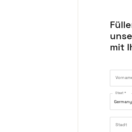
Füll
unse
mit 
Vornam
Staat *
German
Stadt