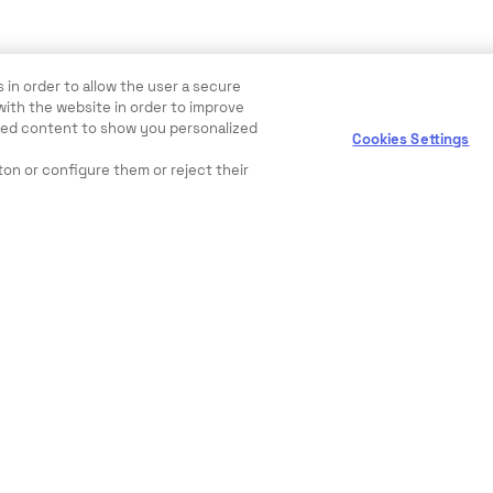
 in order to allow the user a secure
with the website in order to improve
ewed content to show you personalized
Cookies Settings
ton or configure them or reject their