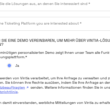
ie die Lösungen aus, an denen Sie interessiert sind *
he Ticketing Platform you are interested about *
SIE EINE DEMO VEREINBAREN, UM MEHR ÜBER VINTIA-LÖS
N?
0-minütigen personalisierten Demo zeigt Ihnen unser Team alle Funk
hungsplattform.
*
Ja
 werden von Vintia verarbeitet, um Ihre Anfrage zu verwalten und 
n. Sie können Ihre Rechte ausüben, indem Sie Ihre Anfrage an de
tzbeauftragten
senden. Weitere Informationen finden Sie in uns
zrichtlinie
.
in damit einverstanden, werbliche Mitteilungen von Vintia zu erhalt