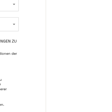
UNGEN ZU
tionen der
zu
n
erer
en.