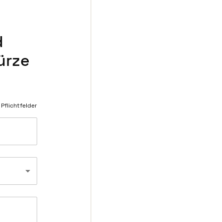
d
ürze
 Pflichtfelder