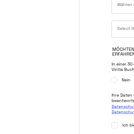
Wählen S
Select t
MÖCHTEN 
ERFAHRE
In einer 3
Vintia Buc
Nein
Ihre Daten
beantworte
Datenschu
Datenschut
Ich b