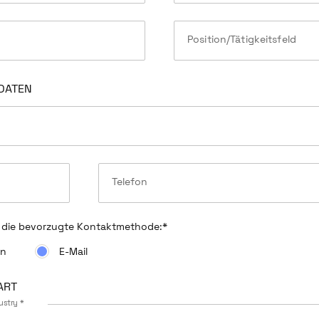
Position/Tätigkeitsfeld
DATEN
Telefon
 die bevorzugte Kontaktmethode:
*
on
E-Mail
ART
ustry *