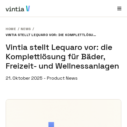
HOME
NEWS
Hilfe und Support
VINTIA STELLT LEQUARO VOR: DIE KOMPLETTLÖSUNG FÜR BÄDER, FREIZEIT- UND WELLNESSANLAGEN
Vintia stellt Lequaro vor: die
EN
FR
DE
NL
Komplettlösung für Bäder,
Branchenlösungen
Freizeit- und Wellnessanlagen
Lösungen
21. Oktober 2025
-
Product News
Produkte
Fallstudien
Über Uns
News & Events
Kontakt