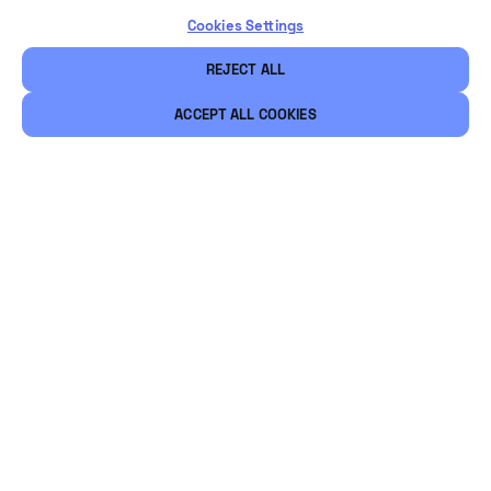
Cookies Settings
REJECT ALL
ACCEPT ALL COOKIES
Rechtliche Hinweise
Sicherheit
Karriere
Ethical Channels
Bleiben Sie mit uns in Verbindung
@Vintia