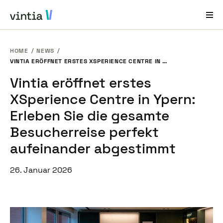
HOME
NEWS
Hilfe und Support
VINTIA ERÖFFNET ERSTES XSPERIENCE CENTRE IN YPERN: ERLEBEN SIE DIE GESAMTE BESUCHERREISE PERFEKT AUFEINANDER ABGESTIMMT
Vintia eröffnet erstes
EN
FR
DE
NL
XSperience Centre in Ypern:
Branchenlösungen
Erleben Sie die gesamte
Lösungen
Besucherreise perfekt
Produkte
aufeinander abgestimmt
Fallstudien
26. Januar 2026
Über Uns
News & Events
Kontakt