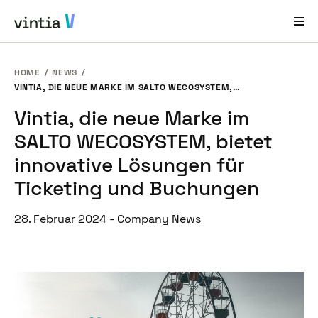
HOME
NEWS
Hilfe und Support
VINTIA, DIE NEUE MARKE IM SALTO WECOSYSTEM, BIETET INNOVATIVE LÖSUNGEN FÜR TICKETING UND BUCHUNGEN
Vintia, die neue Marke im
EN
FR
DE
NL
SALTO WECOSYSTEM, bietet
Branchenlösungen
innovative Lösungen für
Lösungen
Ticketing und Buchungen
Produkte
28. Februar 2024
-
Company News
Fallstudien
Über Uns
News & Events
Kontakt