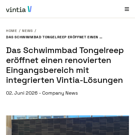
HOME
NEWS
Hilfe und Support
DAS SCHWIMMBAD TONGELREEP ERÖFFNET EINEN RENOVIERTEN EINGANGSBEREICH MIT INTEGRIERTEN VINTIA-LÖSUNGEN
Das Schwimmbad Tongelreep
EN
FR
DE
NL
eröffnet einen renovierten
Branchenlösungen
Eingangsbereich mit
Lösungen
integrierten Vintia-Lösungen
Produkte
02. Juni 2026
-
Company News
Fallstudien
Über Uns
News & Events
Kontakt