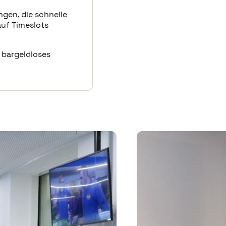
ließen.
gen, die schnelle
en und Analysetools, die
auf Timeslots
ern zu verstehen, und
 bargeldloses
ederzeit Zugriff auf
onsprotokolle
hungs- und
or Ort bieten die
uch die
cht über ihre
r. Unsere Lösung ist
Go CV integriert.