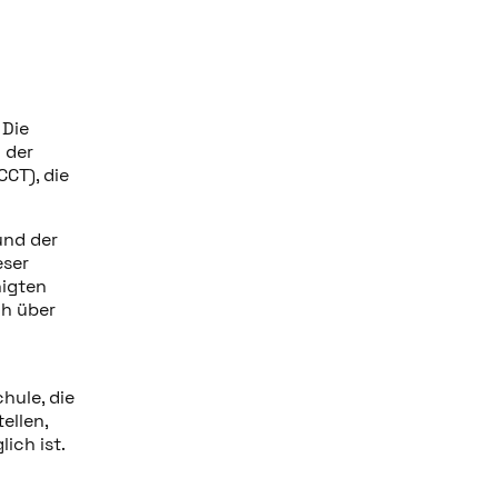
 Die
 der
CT), die
und der
eser
nigten
ch über
hule, die
ellen,
lich ist.