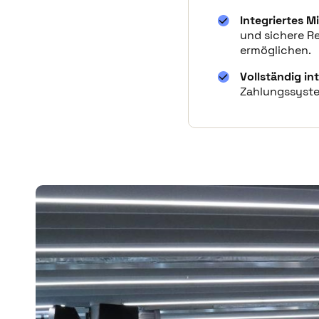
es sogar verwenden, um 
Integriertes M
Vintias einheitliches di
und sichere R
der Organisation dabei 
ermöglichen.
Berichterstattungsfunkt
Vollständig in
unterstützen damit ziel
Zahlungssyste
Echtzeitdaten zum Stand
verbessert.
Außerdem profitieren 
Schließfach-Lösung. Dan
Armbänder nicht nur ei
Trainingseinheiten der B
Trainingsmuster und es 
zudem mit den Kultur- 