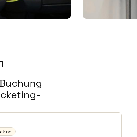
n
e Buchung
icketing-
ooking