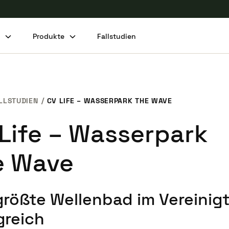
n
Produkte
Fallstudien
LLSTUDIEN
CV LIFE – WASSERPARK THE WAVE
Life – Wasserpark
e Wave
größte Wellenbad im Vereinig
greich