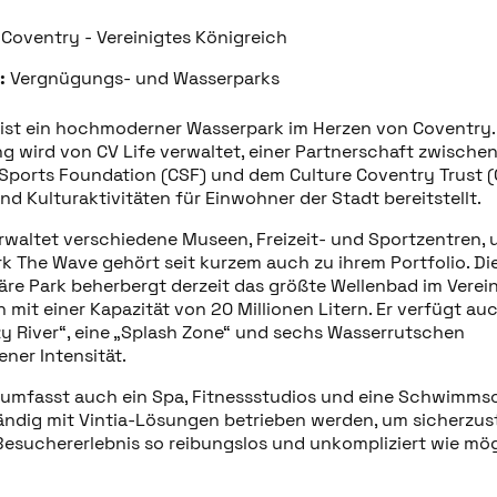
Coventry - Vereinigtes Königreich
:
Vergnügungs- und Wasserparks
ist ein hochmoderner Wasserpark im Herzen von Coventry.
ng wird von CV Life verwaltet, einer Partnerschaft zwischen
Sports Foundation (CSF) und dem Culture Coventry Trust (C
und Kulturaktivitäten für Einwohner der Stadt bereitstellt.
erwaltet verschiedene Museen, Freizeit- und Sportzentren, 
k The Wave gehört seit kurzem auch zu ihrem Portfolio. Di
äre Park beherbergt derzeit das größte Wellenbad im Verei
 mit einer Kapazität von 20 Millionen Litern. Er verfügt au
zy River“, eine „Splash Zone“ und sechs Wasserrutschen
ner Intensität.
umfasst auch ein Spa, Fitnessstudios und eine Schwimmsc
tändig mit Vintia-Lösungen betrieben werden, um sicherzust
Besuchererlebnis so reibungslos und unkompliziert wie mög