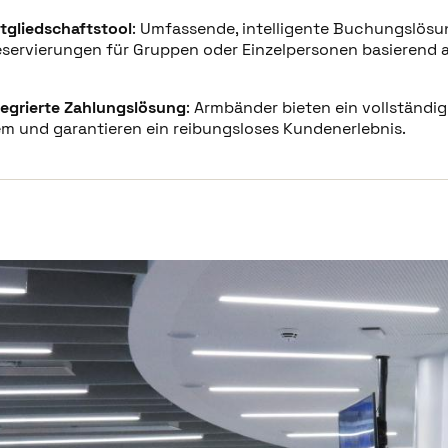
ihre elektronischen Schließfächer zu öffnen und zu versch
itgliedschaftstool
: Umfassende, intelligente Buchungslösun
gitales Ökosystem versorgt CV Life auch mit wertvollen Dat
eservierungen für Gruppen oder Einzelpersonen basierend 
helfen, fundierte Entscheidungen zu treffen. Umfangreiche
ionen ermöglichen es CV Life, die Präferenzen von Besuch
tegrierte Zahlungslösung
: Armbänder bieten ein vollständig
gerichtetere Marketingkampagnen. Zudem hat das Personal j
m und garantieren ein reibungsloses Kundenerlebnis.
ort aller Besucher, was die Sicherheits- und Notfallreakti
Gäste von The Wave nun von einer maßgeschneiderten Buc
k unserer Integration mit den Technogym-Fitnessgeräten v
nfachen Zugang zu den Einrichtungen, sondern zeichnen a
esucher auf. So erhalten diese eine synchronisierte Übersi
werden Einblicke für andere Teile der Einrichtung verfügba
und Freizeit-Rabattprogrammen der Stadt Coventry namens 