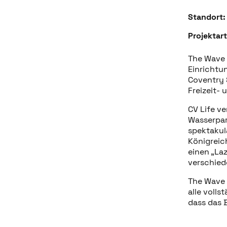
Standort:
Projektart
The Wave 
Einrichtu
Coventry 
Freizeit- 
CV Life v
Wasserpar
spektakul
Königreich
einen „La
verschiede
The Wave 
alle volls
dass das 