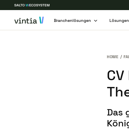
Branchenlösungen
Lösunge
HOME
FA
CV 
Th
Das 
Köni