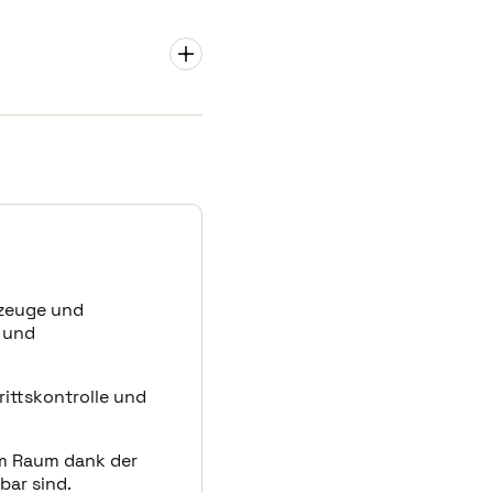
Besuchern von The Wave
e bargeldlose Customer
rozesse verbessern
r und die Service-
Lösungen decken die
r
llen Einrichtungen von
n und Überfüllung an
ienen und andere
 Menschenmassen auch zu
iger Zeit an der
tion kannte Vintia
meln, können andere
enten Zutritt auch in
as Alan Higgs Centre.
kzeuge und
ngen. Besucher können
- und
ebenfalls vollständig mit
rittskontrolle und
halten im Gegenzug ein
ährend Mitglieder, die
 Dieses Armband
em Raum dank der
ess-Bereich. Sie können
bar sind.