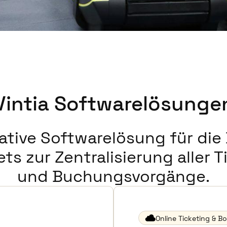
Vintia Softwarelösunge
mative Softwarelösung für di
ets zur Zentralisierung aller T
und Buchungsvorgänge.
Online Ticketing & B